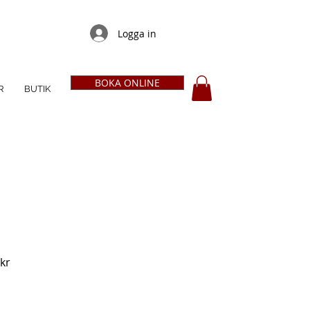
Logga in
BOKA ONLINE
R
BUTIK
ie
Reapris
kr