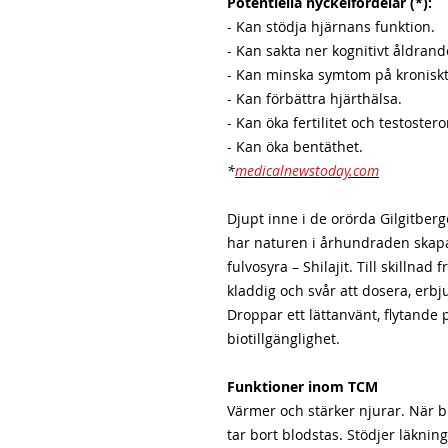
Potentiella nyckelfördelar (*):
- Kan stödja hjärnans funktion.
- Kan sakta ner kognitivt åldrand
- Kan minska symtom på kroniskt
- Kan förbättra hjärthälsa.
- Kan öka fertilitet och testoster
- Kan öka bentäthet.
*
medicalnewstoday.com
Djupt inne i de orörda Gilgitberg
har naturen i århundraden skapat 
fulvosyra – Shilajit. Till skillnad 
kladdig och svår att dosera, erbj
Droppar ett lättanvänt, flytand
biotillgänglighet.
Funktioner inom TCM
Värmer och stärker njurar. När b
tar bort blodstas. Stödjer läkni