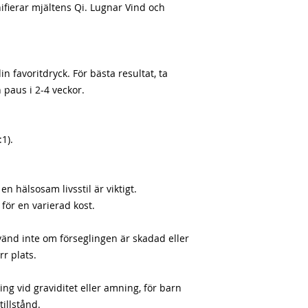
nifierar mjältens Qi. Lugnar Vind och
n favoritdryck. För bästa resultat, ta
 paus i 2-4 veckor.
:1).
n hälsosam livsstil är viktigt.
 för en varierad kost.
vänd inte om förseglingen är skadad eller
rr plats.
g vid graviditet eller amning, för barn
tillstånd.