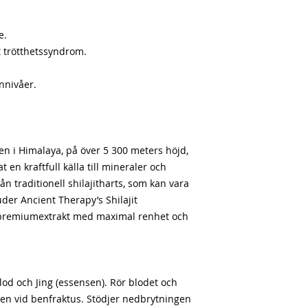
e.
 trötthetssyndrom.
onnivåer.
en i Himalaya, på över 5 300 meters höjd,
en kraftfull källa till mineraler och
från traditionell shilajitharts, som kan vara
uder Ancient Therapy’s Shilajit
e premiumextrakt med maximal renhet och
lod och Jing (essensen). Rör blodet och
ngen vid benfraktus. Stödjer nedbrytningen