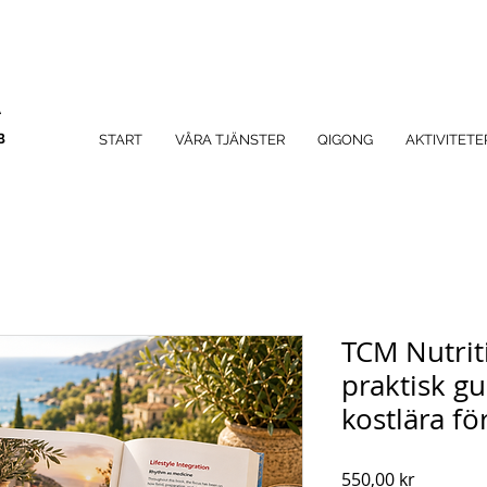
A
B
START
VÅRA TJÄNSTER
QIGONG
AKTIVITETE
TCM Nutrit
praktisk gui
kostlära f
Pris
550,00 kr