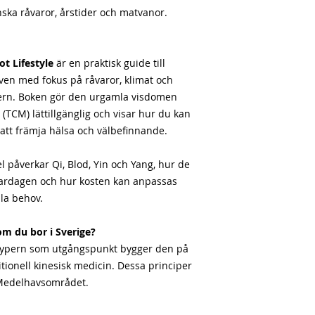
nska råvaror, årstider och matvanor.
ot Lifestyle
är en praktisk guide till
riven med fokus på råvaror, klimat och
ern. Boken gör den urgamla visdomen
 (TCM) lättillgänglig och visar hur du kan
att främja hälsa och välbefinnande.
el påverkar Qi, Blod, Yin och Yang, hur de
ardagen och hur kosten kan anpassas
lla behov.
om du bor i Sverige?
Cypern som utgångspunkt bygger den på
tionell kinesisk medicin. Dessa principer
i Medelhavsområdet.