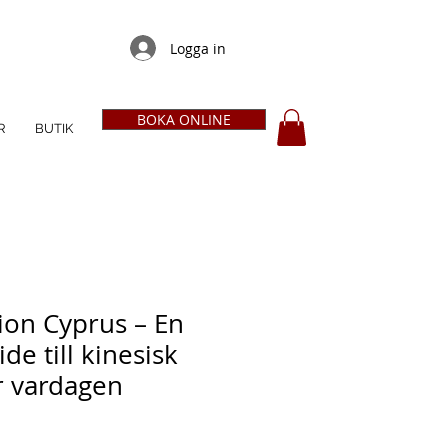
Logga in
BOKA ONLINE
R
BUTIK
ion Cyprus – En
de till kinesisk
ör vardagen