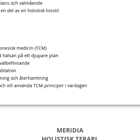
balans och välmående
 del av en holistisk livsstil
 kinesisk medicin (TCM)
å hälsan på ett djupare plan
å välbefinnande
editation
ltning och återhämtning
 och vill använda TCM-principer i vardagen
MERIDIA
HOLISTISK TERAPI