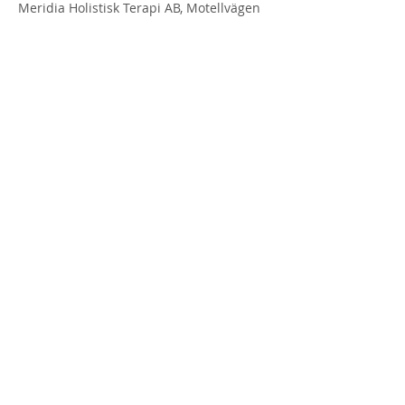
Meridia Holistisk Terapi AB, Motellvägen
1, 385 51 Söderåkra, Sweden
0707280701
info@meridia-holistiskterapi.se
MERIDIA
HOLISTISK TERAPI
I SÖDERÅKRA
Vi är ett utmärkt val för personer som
söker en naturlig väg till hälsa och
välmående.
Vi är ansvars- och
behandlingsskadeförsäkrade vilket
innebär att du som kund omfattas av