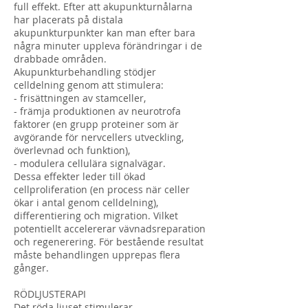
full effekt. Efter att akupunkturnålarna
har placerats på distala
akupunkturpunkter kan man efter bara
några minuter uppleva förändringar i de
drabbade områden.
Akupunkturbehandling stödjer
celldelning genom att stimulera:
- frisättningen av stamceller,
- främja produktionen av neurotrofa
faktorer (en grupp proteiner som är
avgörande för nervcellers utveckling,
överlevnad och funktion),
- modulera cellulära signalvägar.
Dessa effekter leder till ökad
cellproliferation (en process när celler
ökar i antal genom celldelning),
differentiering och migration. Vilket
potentiellt accelererar vävnadsreparation
och regenerering. För bestående resultat
måste behandlingen upprepas flera
gånger.
RÖDLJUSTERAPI
Det röda ljuset stimulerar