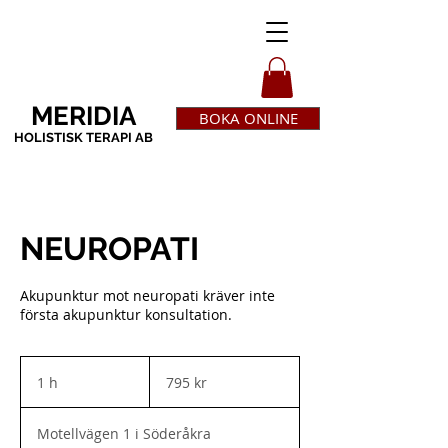
MERIDIA
BOKA ONLINE
HOLISTISK TERAPI AB
NEUROPATI
Akupunktur mot neuropati kräver inte
första akupunktur konsultation.
795
svenska
1 h
1
795 kr
kronor
Motellvägen 1 i Söderåkra