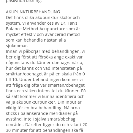
påskynda läkning.
AKUPUNKTURBEHANDLING
Det finns olika akupunktur skolor och
system. Vi använder oss av Dr. Tan’s
Balance Method Acupuncture som är
mycket effektiv och avancerad metod
som kan behandla nästan alla
sjukdomar.
Innan vi påbörjar med behandlingen, vi
ber dig först att försöka ange exakt var
någonstans du känner obehag/smärta,
hur det känns och vad intensiteten på
smärtan/obehaget är på en skala från 0
till 10. Under behandlingen kommer vi
att fråga dig ofta var smärtan/obehaget
finns och vilken intensitet du känner. På
så sätt kommer vi kunna identifiera och
välja akupunkturpunkter. Din input är
viktig för en bra behandling. Nålarna
sticks i balanserande meridianer på
avstånd, inte i själva smärt/obehag
området. Därefter ligger du och vilar i 20-
30 minuter för att behandlingen ska få