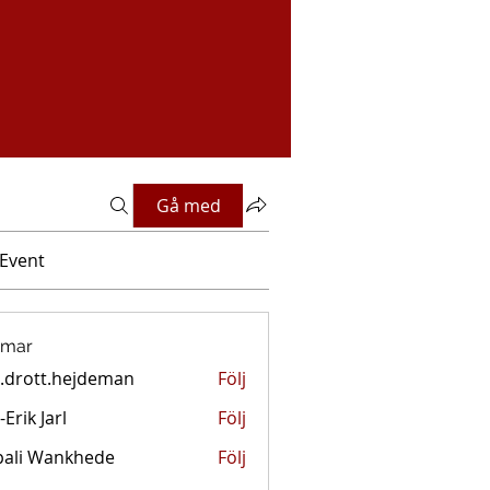
Gå med
Event
mar
.drott.hejdeman
Följ
tt.hejdeman
-Erik Jarl
Följ
pali Wankhede
Följ