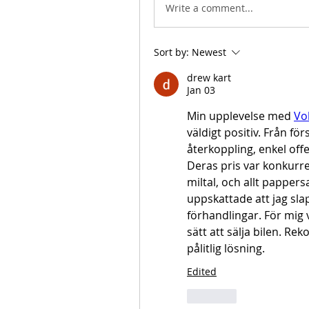
Write a comment...
Sort by:
Newest
drew kart
Jan 03
Min upplevelse med 
Vo
väldigt positiv. Från fö
återkoppling, enkel off
Deras pris var konkurre
miltal, och allt pappersa
uppskattade att jag sla
förhandlingar. För mig va
sätt att sälja bilen. R
pålitlig lösning.
Edited
Like