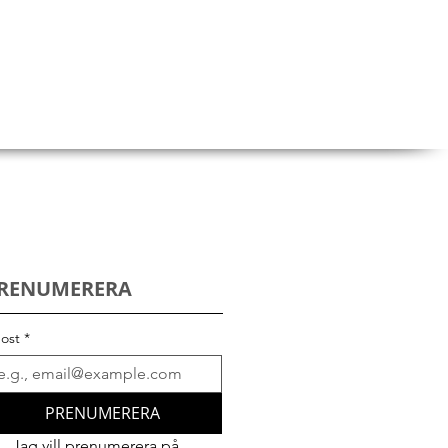
RENUMERERA
ost
*
PRENUMERERA
Jag vill prenumerera på 