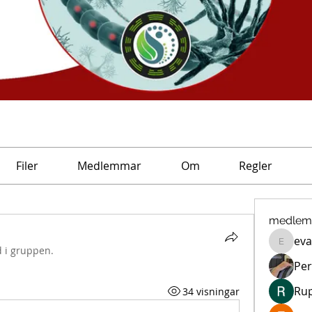
Filer
Medlemmar
Om
Regler
medlem
eva
eva.dro
 i gruppen.
Per
Ru
34 visningar