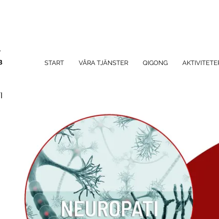
A
B
START
VÅRA TJÄNSTER
QIGONG
AKTIVITETE
I