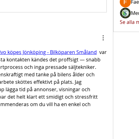
Fae
Mer
Se alla
lvo köpes Jönköping - Bilköparen Småland
  var 
rsta kontakten kändes det proffsigt — snabb 
ertprocess och inga pressade säljtekniker. 
nskraftigt med tanke på bilens ålder och 
rbete sköttes effektivt på plats. Jag 
pp lägga tid på annonser, visningar och 
r det helt klart ett smidigt och stressfritt 
ekommenderas om du vill ha en enkel och 