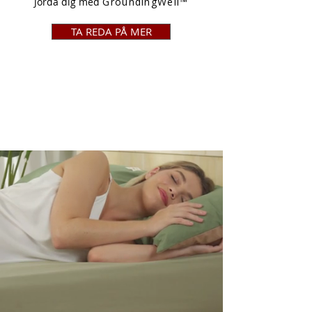
Jorda dig med
GroundingWell™
TA REDA PÅ MER
JUST NU
SÄNKT PRIS!