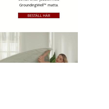
GroundingWell
™
matta.
BESTÄLL HÄR