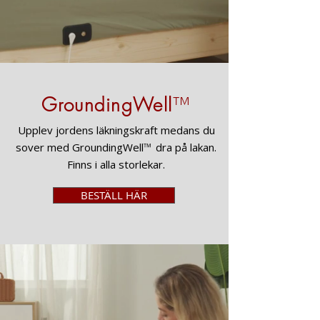
GroundingWell
™
Upplev jordens läkningskraft medans du
sover med GroundingWell
™
dra på lakan.
Finns i alla storlekar.
BESTÄLL HÄR