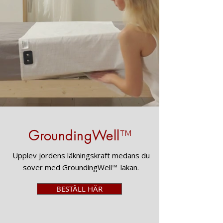
GroundingWell
™
Upplev jordens läkningskraft medans du
sover med GroundingWell
™
lakan.
BESTÄLL HÄR