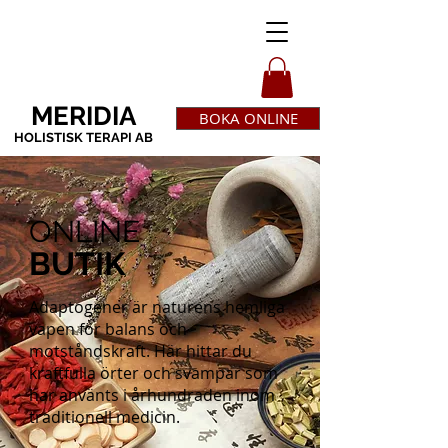
MERIDIA
BOKA ONLINE
HOLISTISK TERAPI AB
ONLINE
BUTIK
Adaptogener är naturens hemliga
vapen för balans och
motståndskraft. Här hittar du
kraftfulla örter och svampar som
har använts i århundraden inom
traditionell medicin.