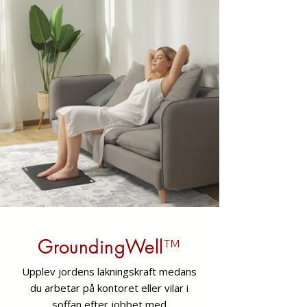
GroundingWell
™
Upplev jordens läkningskraft medans
du arbetar på kontoret eller vilar i
soffan efter jobbet med