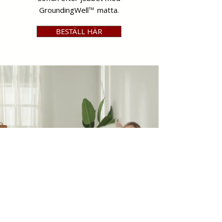
GroundingWell
™
matta.
BESTÄLL HÄR