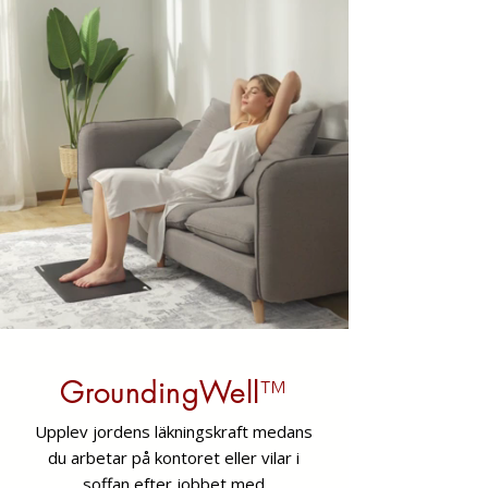
GroundingWell
™
Upplev jordens läkningskraft medans
du arbetar på kontoret eller vilar i
soffan efter jobbet med