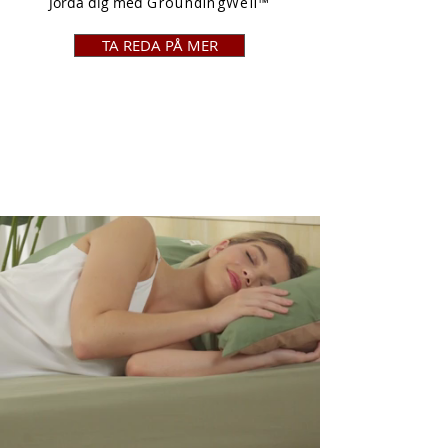
Jorda dig med
GroundingWell™
TA REDA PÅ MER
JUST NU
SÄNKT PRIS!