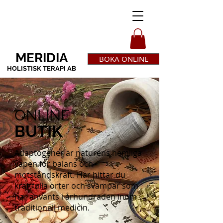
MERIDIA
BOKA ONLINE
HOLISTISK TERAPI AB
ONLINE
BUTIK
Adaptogener är naturens hemliga
vapen för balans och
motståndskraft. Här hittar du
kraftfulla örter och svampar som
har använts i århundraden inom
traditionell medicin.