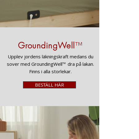
GroundingWell
™
Upplev jordens läkningskraft medans du
sover med GroundingWell
™
dra på lakan.
Finns i alla storlekar.
BESTÄLL HÄR