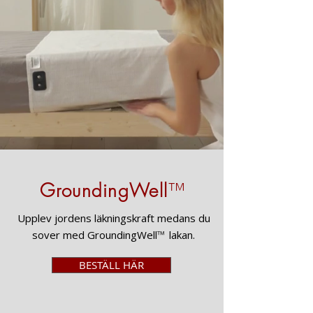
GroundingWell
™
Upplev jordens läkningskraft medans du
sover med GroundingWell
™
lakan.
BESTÄLL HÄR